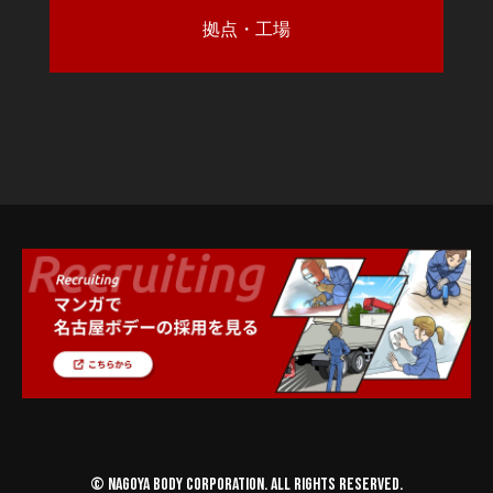
拠点・工場
© NAGOYA BODY CORPORATION. ALL RIGHTS RESERVED.